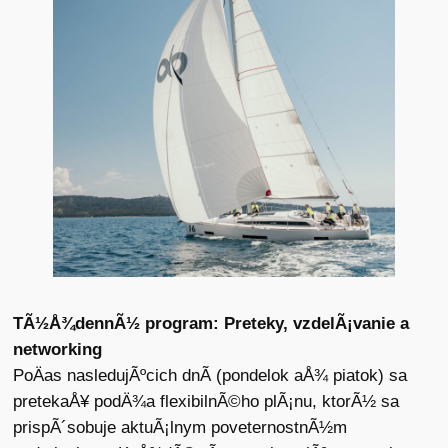
TÃ½Å¾dennÃ½ program: Preteky, vzdelÃ¡vanie a
networking
PoÄas nasledujÃºcich dnÃ­ (pondelok aÅ¾ piatok) sa
pretekaÅ¥ podÄ¾a flexibilnÃ©ho plÃ¡nu, ktorÃ½ sa
prispÃ´sobuje aktuÃ¡lnym poveternostnÃ½m