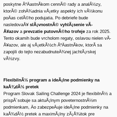
poskytne ÃºÄastnÃ­kom cennÃ© rady a analÃ½zy,
ktorÃ© zohÄ¾adnia vÅ¡etky aspekty ich vÃ½konu
poÄas celÃ©ho podujatia. Po debriefe bude
nasledovaÅ¥
slÃ¡vnostnÃ© vyhlÃ¡senie vÃ­
Å¥azov
a
prevzatie putovnÃ©ho trofeje
za rok 2025.
Tento okamih bude vrcholom regaty, oslavou nielen vÃ­
Å¥azov, ale aj vÅ¡etkÃ½ch ÃºÄastnÃ­kov, ktorÃ­ sa
zapojili do tejto nezabudnuteÄ¾nej jachtÃ¡rskej
vÃ½zvy.
FlexibilnÃ½ program a ideÃ¡lne podmienky na
kaÅ¾dÃ½ pretek
Program Slovak Sailing Challenge 2024 je flexibilnÃ½ a
prispÃ´sobuje sa aktuÃ¡lnym poveternostnÃ½m
podmienkam, Äo zabezpeÄuje ideÃ¡lne podmienky na
kaÅ¾dÃ½ pretek a maximÃ¡lny zÃ¡Å¾itok pre