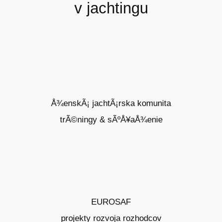
v jachtingu
Å¾enskÃ¡ jachtÃ¡rska komunita
trÃ©ningy & sÃºÅ¥aÅ¾enie
EUROSAF
projekty rozvoja rozhodcov