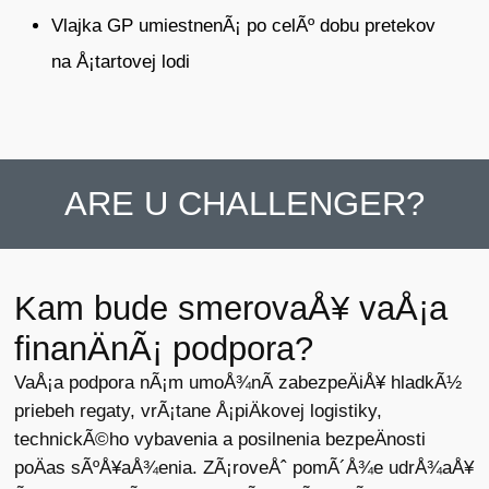
Vlajka
GP umiestnenÃ¡ po
celÃº
dobu
pretekov
na
Å¡tartovej
lodi
ARE U CHALLENGER?
Kam bude smerovaÅ¥ vaÅ¡a
finanÄnÃ¡ podpora?
VaÅ¡a podpora nÃ¡m umoÅ¾nÃ­ zabezpeÄiÅ¥ hladkÃ½
priebeh regaty, vrÃ¡tane Å¡piÄkovej logistiky,
technickÃ©ho vybavenia a posilnenia bezpeÄnosti
poÄas sÃºÅ¥aÅ¾enia. ZÃ¡roveÅˆ pomÃ´Å¾e udrÅ¾aÅ¥