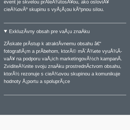
event je skvelou prÃ­leÅ¾itosÅ¥ou, ako osloviÅ¥
cieÄ¾ovÃº skupinu s vyÅ¡Å¡ou kÃºpnou silou.
ExkluzÃ­vny obsah pre vaÅ¡u znaÄku
ZÃ­skate prÃ­stup k atraktÃ­vnemu obsahu â€“
fotografiÃ¡m a prÃ­behom, ktorÃ© mÃ´Å¾ete vyuÅ¾Ã­
vaÅ¥ na podporu vaÅ¡ich marketingovÃ½ch kampanÃ­.
ZviditeÄ¾nite svoju znaÄku prostrednÃ­ctvom obsahu,
ktorÃ½ rezonuje s cieÄ¾ovou skupinou a komunikuje
hodnoty Å¡portu a spoluprÃ¡ce