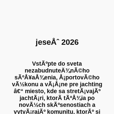
Prejsť
na
obsah
jeseÅˆ 2026
VstÃºpte do sveta
nezabudnuteÄ¾nÃ©ho
sÃºÅ¥aÅ¾enia, Å¡portovÃ©ho
vÃ½konu a vÃ¡Å¡ne pre jachting
â€“ miesto, kde sa stretÃ¡vajÃº
jachtÃ¡ri, ktorÃ­ tÃºÅ¾ia po
novÃ½ch skÃºsenostiach a
vytvÃ¡rajÃº komunitu, ktorÃº si