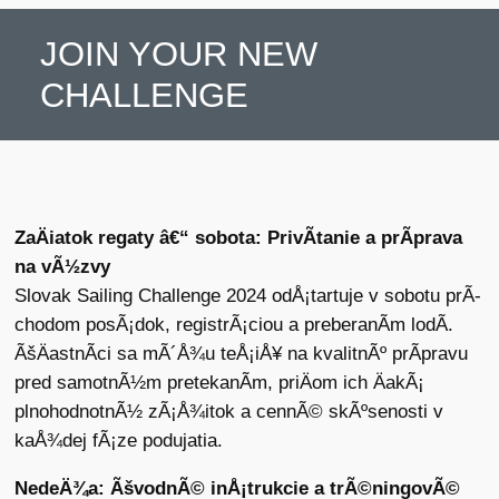
JOIN YOUR NEW
CHALLENGE
ZaÄiatok regaty â€“ sobota: PrivÃ­tanie a prÃ­prava
na vÃ½zvy
Slovak Sailing Challenge 2024 odÅ¡tartuje v sobotu prÃ­
chodom posÃ¡dok, registrÃ¡ciou a preberanÃ­m lodÃ­.
ÃšÄastnÃ­ci sa mÃ´Å¾u teÅ¡iÅ¥ na kvalitnÃº prÃ­pravu
pred samotnÃ½m pretekanÃ­m, priÄom ich ÄakÃ¡
plnohodnotnÃ½ zÃ¡Å¾itok a cennÃ© skÃºsenosti v
kaÅ¾dej fÃ¡ze podujatia.
NedeÄ¾a: ÃšvodnÃ© inÅ¡trukcie a trÃ©ningovÃ©