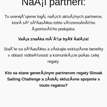
NaÅ¡i partneri:
Tu uverejÅˆujeme logÃ¡ naÅ¡ich aktuÃ¡lnych partnerov,
ktorÃ­ sÃº sÃºÄasÅ¥ou tohto vÃ½nimoÄnÃ©ho
Å¡portovÃ©ho podujatia.
VaÅ¡a znaÄka mÃ´Å¾e byÅ¥ ÄalÅ¡ia!
StaÅˆte sa sÃºÄasÅ¥ou a zÃ­skajte exkluzÃ­vne benefity
v oblasti viditeÄ¾nosti a komunikÃ¡cie poÄas celej
regaty.
Kto sa stane generÃ¡lnym partnerom regaty Slovak
Sailing Challenge a zÃ­skÃ¡ ekluzÃ­vne spojenie s
touto regatou?