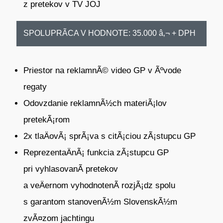
z
pretekov v
TV
JOJ
SPOLUPRÃCA V HODNOTE: 35.000 â‚¬ + DPH
Priestor na reklamnÃ© video GP v Ãºvode
regaty
Odovzdanie reklamnÃ½ch materiÃ¡lov
pretekÃ¡rom
2x
tlaÄovÃ¡
sprÃ¡va s
citÃ¡ciou zÃ¡stupcu
GP
ReprezentaÄnÃ¡ funkcia zÃ¡stupcu GP
pri vyhlasovanÃ­ pretekov
a veÄernom
vyhodnotenÃ­ rozjÃ¡dz spolu
s garantom stanovenÃ½m SlovenskÃ½m
zvÃ¤zom
jachtingu