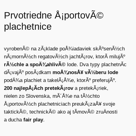
Prvotriedne Å¡portovÃ©
plachetnice
vyrobenÃ© na
zÃ¡klade poÅ¾iadaviek skÃºsenÃ½ch
nÃ¡mornÃ½ch regatovÃ½ch jachtÃ¡rov, ktorÃ­
milujÃº
rÃ½chle a
spoÄ¾ahlivÃ©
lode. Dva typy plachetnÃ­c
dÃ¡vajÃº posÃ¡dkam
moÅ¾nosÅ¥ vÃ½beru lode
podÄ¾a plachiet a takelÃ¡Å¾e, ktorÃº
preferujÃº.
200 najlepÅ¡Ã­ch pretekÃ¡rov
a
pretekÃ¡riek,
nielen
zo
Slovenska, mÃ´Å¾e na
tÃ½chto
Å¡portovÃ½ch plachetniciach preukÃ¡zaÅ¥ svoje
taktickÃ©, technickÃ© ako aj tÃ­movÃ© zruÄnosti
a
ducha
fair
play
.