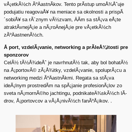
vÅ¡etkÃ½ch ÃºÄastnÃ­kov. Tento prÃ­stup umoÅ¾Åˆuje
podujatiu reagovaÅ¥ na meniace sa okolnosti a prispÃ
´sobiÅ¥ sa rÃ´znym vÃ½zvam, ÄÃ­m sa stÃ¡va eÅ¡te
atraktÃ­vnejÅ¡ie a nÃ¡roÄnejÅ¡ie pre vÅ¡etkÃ½ch
zÃºÄastnenÃ½ch.
Å port, vzdelÃ¡vanie, networking a prÃ­leÅ¾itosti pre
sponzorov
CelÃ½ tÃ½Å¾deÅˆ je navrhnutÃ½ tak, aby bol bohatÃ½
na Å¡portovÃ© zÃ¡Å¾itky, vzdelÃ¡vanie, spoluprÃ¡cu a
networking medzi ÃºÄastnÃ­kmi. Regata sa stÃ¡va
ideÃ¡lnym prostredÃ­m na spÃ¡janie profesionÃ¡lov zo
sveta nÃ¡mornÃ©ho jachtingu, podnikateÄ¾skÃ½ch lÃ­
drov, Å¡portovcov a vÃ¡Å¡nivÃ½ch fanÃºÅ¡ikov. .