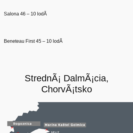
Salona
46 – 10 lodÃ­
Beneteau
First
45 – 10 lodÃ­
StrednÃ¡ DalmÃ¡cia,
ChorvÃ¡tsko