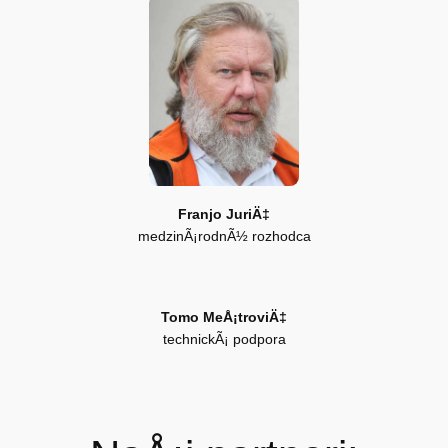
Franjo JuriÄ‡
medzinÃ¡rodnÃ½ rozhodca
Tomo MeÅ¡troviÄ‡
technickÃ¡ podpora