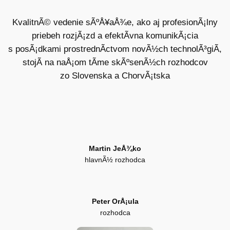
KvalitnÃ© vedenie sÃºÅ¥aÅ¾e, ako
aj
profesionÃ¡lny
priebeh rozjÃ¡zd a
efektÃ­vna komunikÃ¡cia
s
posÃ¡dkami prostrednÃ­ctvom novÃ½ch
technolÃ³giÃ­,
stojÃ­ na
naÅ¡om tÃ­me skÃºsenÃ½ch
rozhodcov
zo
Slovenska a
ChorvÃ¡tska
Martin JeÅ¾ko
hlavnÃ½ rozhodca
Peter OrÅ¡ula
rozhodca