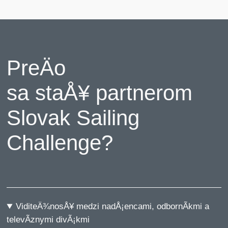
PreÄo
sa
staÅ¥
partnerom
Slovak Sailing
Challenge?
ViditeÄ¾nosÅ¥ medzi nadÅ¡encami, odbornÃ­kmi a
televÃ­znymi divÃ¡kmi