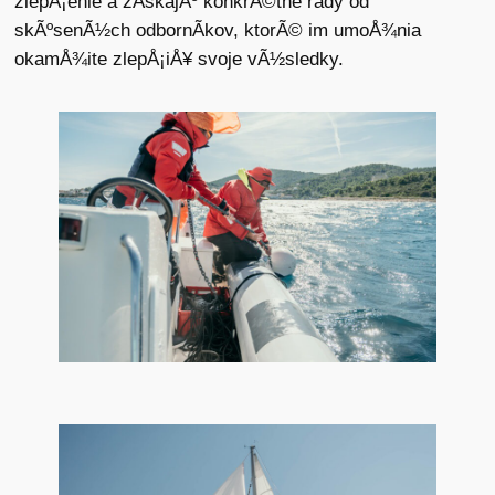
zlepÅ¡enie a zÃ­skajÃº konkrÃ©tne rady od
skÃºsenÃ½ch odbornÃ­kov, ktorÃ© im umoÅ¾nia
okamÅ¾ite zlepÅ¡iÅ¥ svoje vÃ½sledky.