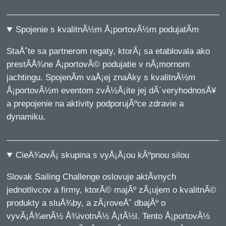
Spojenie s kvalitnÃ½m Å¡portovÃ½m podujatÃ­m
StaÅˆte sa partnerom regaty, ktorÃ¡ sa etablovala ako
prestÃ­Å¾ne Å¡portovÃ© podujatie v nÃ¡mornom
jachtingu. SpojenÃ­m vaÅ¡ej znaÄky s kvalitnÃ½m
Å¡portovÃ½m eventom zvÃ½Å¡ite jej dÃ´veryhodnosÅ¥
a prepojenie na aktivity podporujÃºce zdravie a
dynamiku.
CieÄ¾ovÃ¡ skupina s vyÅ¡Å¡ou kÃºpnou silou
Slovak Sailing Challenge oslovuje aktÃ­vnych
jednotlivcov a firmy, ktorÃ© majÃº zÃ¡ujem o kvalitnÃ©
produkty a sluÅ¾by, a zÃ¡roveÅˆ dbajÃº o
vyvÃ¡Å¾enÃ½ Å¾ivotnÃ½ Å¡tÃ½l. Tento Å¡portovÃ½