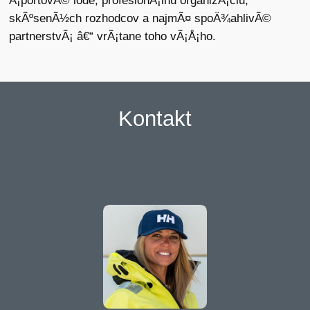
Å¡portovÃ© lode, profesionÃ¡lnu organizÃ¡ciu,
skÃºsenÃ½ch rozhodcov a najmÃ¤ spoÄ¾ahlivÃ©
partnerstvÃ¡ â€“ vrÃ¡tane toho vÃ¡Å¡ho.
Kontakt