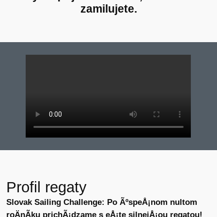
zamilujete.
Profil regaty
Slovak Sailing Challenge: Po ÃºspeÅ¡nom nultom
roÄnÃ­ku prichÃ¡dzame s eÅ¡te silnejÅ¡ou regatou!