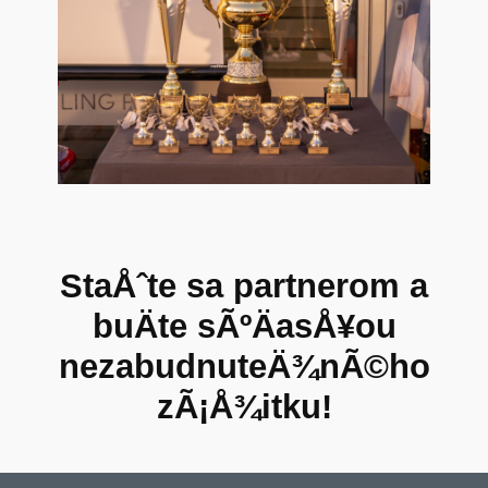
StaÅˆte sa partnerom a
buÄte sÃºÄasÅ¥ou
nezabudnuteÄ¾nÃ©ho
zÃ¡Å¾itku!