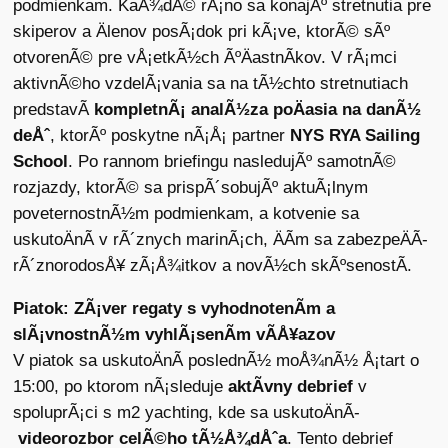
podmienkam. KaÅ¾dÃ© rÃ¡no sa konajÃº stretnutia pre
skiperov a Älenov posÃ¡dok pri kÃ¡ve, ktorÃ© sÃº
otvorenÃ© pre vÅ¡etkÃ½ch ÃºÄastnÃ­kov. V rÃ¡mci
aktivnÃ©ho vzdelÃ¡vania sa na tÃ½chto stretnutiach
predstavÃ­
kompletnÃ¡ analÃ½za poÄasia na danÃ½
deÅˆ
, ktorÃº poskytne nÃ¡Å¡ partner
NYS RYA Sailing
School
. Po rannom briefingu nasledujÃº samotnÃ©
rozjazdy, ktorÃ© sa prispÃ´sobujÃº aktuÃ¡lnym
poveternostnÃ½m podmienkam, a kotvenie sa
uskutoÄnÃ­ v rÃ´znych marinÃ¡ch, ÄÃ­m sa zabezpeÄÃ­
rÃ´znorodosÅ¥ zÃ¡Å¾itkov a novÃ½ch skÃºsenostÃ­.
Piatok: ZÃ¡ver regaty s vyhodnotenÃ­m a
slÃ¡vnostnÃ½m vyhlÃ¡senÃ­m vÃ­Å¥azov
V piatok sa uskutoÄnÃ­ poslednÃ½ moÅ¾nÃ½ Å¡tart o
15:00, po ktorom nÃ¡sleduje
aktÃ­vny debrief
v
spoluprÃ¡ci s m2 yachting, kde sa uskutoÄnÃ­
videorozbor celÃ©ho tÃ½Å¾dÅˆa
. Tento debrief