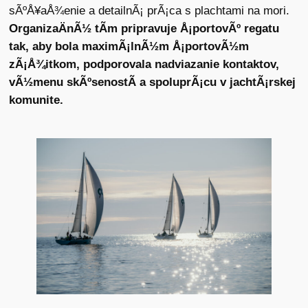
sÃºÅ¥aÅ¾enie a detailnÃ¡ prÃ¡ca s plachtami na mori.
OrganizaÄnÃ½ tÃ­m pripravuje Å¡portovÃº regatu
tak, aby bola maximÃ¡lnÃ½m Å¡portovÃ½m
zÃ¡Å¾itkom, podporovala nadviazanie kontaktov,
vÃ½menu skÃºsenostÃ­ a spoluprÃ¡cu v jachtÃ¡rskej
komunite.