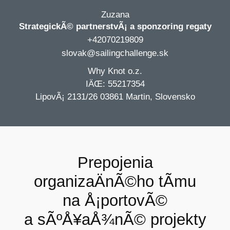
Zuzana
StrategickÃ© partnerstvÃ¡ a sponzoring regaty
+42070219809
slovak@sailingchallenge.sk
Why Knot o.z.
IÄŒ: 55217354
LipovÃ¡ 2131/26 03861 Martin, Slovensko
Prepojenia
organizaÄnÃ©ho tÃ­mu
na Å¡portovÃ©
a sÃºÅ¥aÅ¾nÃ© projekty