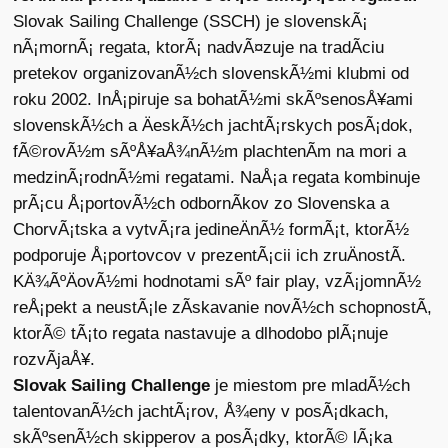
Slovak Sailing Challenge (SSCH) je slovenskÃ¡
nÃ¡mornÃ¡ regata, ktorÃ¡ nadvÃ¤zuje na tradÃ­ciu
pretekov organizovanÃ½ch slovenskÃ½mi klubmi od
roku 2002. InÅ¡piruje sa bohatÃ½mi skÃºsenosÅ¥ami
slovenskÃ½ch a ÄeskÃ½ch jachtÃ¡rskych posÃ¡dok,
fÃ©rovÃ½m sÃºÅ¥aÅ¾nÃ½m plachtenÃ­m na mori a
medzinÃ¡rodnÃ½mi regatami. NaÅ¡a regata kombinuje
prÃ¡cu Å¡portovÃ½ch odbornÃ­kov zo Slovenska a
ChorvÃ¡tska a vytvÃ¡ra jedineÄnÃ½ formÃ¡t, ktorÃ½
podporuje Å¡portovcov v prezentÃ¡cii ich zruÄnostÃ­.
KÄ¾ÃºÄovÃ½mi hodnotami sÃº fair play, vzÃ¡jomnÃ½
reÅ¡pekt a neustÃ¡le zÃ­skavanie novÃ½ch schopnostÃ­,
ktorÃ© tÃ¡to regata nastavuje a dlhodobo plÃ¡nuje
rozvÃ­jaÅ¥.
Slovak Sailing Challenge
je miestom pre mladÃ½ch
talentovanÃ½ch jachtÃ¡rov, Å¾eny v posÃ¡dkach,
skÃºsenÃ½ch skipperov a posÃ¡dky, ktorÃ© lÃ¡ka