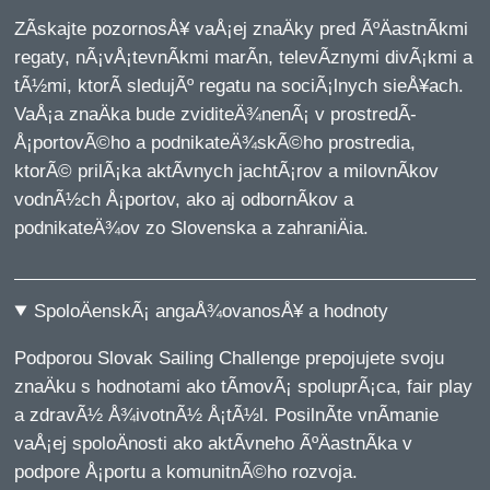
ZÃ­skajte pozornosÅ¥ vaÅ¡ej znaÄky pred ÃºÄastnÃ­kmi
regaty, nÃ¡vÅ¡tevnÃ­kmi marÃ­n, televÃ­znymi divÃ¡kmi a
tÃ½mi, ktorÃ­ sledujÃº regatu na sociÃ¡lnych sieÅ¥ach.
VaÅ¡a znaÄka bude zviditeÄ¾nenÃ¡ v prostredÃ­
Å¡portovÃ©ho a podnikateÄ¾skÃ©ho prostredia,
ktorÃ© prilÃ¡ka aktÃ­vnych jachtÃ¡rov a milovnÃ­kov
vodnÃ½ch Å¡portov, ako aj odbornÃ­kov a
podnikateÄ¾ov zo Slovenska a zahraniÄia.
SpoloÄenskÃ¡ angaÅ¾ovanosÅ¥ a hodnoty
Podporou Slovak Sailing Challenge prepojujete svoju
znaÄku s hodnotami ako tÃ­movÃ¡ spoluprÃ¡ca, fair play
a zdravÃ½ Å¾ivotnÃ½ Å¡tÃ½l. PosilnÃ­te vnÃ­manie
vaÅ¡ej spoloÄnosti ako aktÃ­vneho ÃºÄastnÃ­ka v
podpore Å¡portu a komunitnÃ©ho rozvoja.