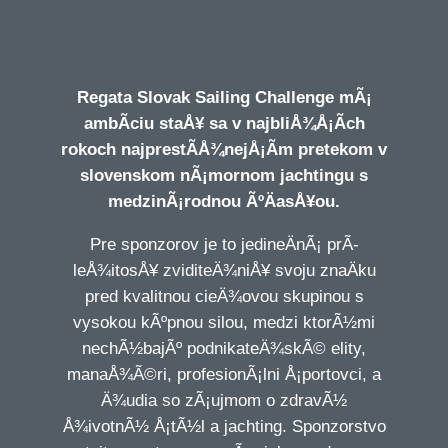
Regata Slovak Sailing Challenge mÃ¡
ambÃ­ciu staÅ¥ sa v najbliÅ¾Å¡Ã­ch
rokoch najprestÃ­Å¾nejÅ¡Ã­m pretekom v
slovenskom nÃ¡mornom jachtingu s
medzinÃ¡rodnou ÃºÄasÅ¥ou.
Pre sponzorov je to jedineÄnÃ¡ prÃ­
leÅ¾itosÅ¥ zviditeÄ¾niÅ¥ svoju znaÄku
pred kvalitnou cieÄ¾ovou skupinou s
vysokou kÃºpnou silou, medzi ktorÃ½mi
nechÃ½bajÃº podnikateÄ¾skÃ© elity,
manaÅ¾Ã©ri, profesionÃ¡lni Å¡portovci, a
Ä¾udia so zÃ¡ujmom o zdravÃ½
Å¾ivotnÃ½ Å¡tÃ½l a jachting. Sponzorstvo