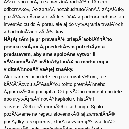
Ãºzku spoluprÃ¡cu s medzinÃ¡rodnÃ½m tÃ­mom
odbornÃ­kov, Äo zaruÄÃ­ nezabudnuteÄ¾nÃ© zÃ¡Å¾itky
pre ÃºÄastnÃ­kov a divÃ¡kov. VaÅ¡a podpora nebude len
investÃ­ciou do Å¡portu, ale aj do vytvÃ¡rania trvalÃ½ch
a hodnotnÃ½ch zÃ¡Å¾itkov.
NÃ¡Å¡ tÃ­m je pripravenÃ½ prispÃ´sobiÅ¥ tÃºto
ponuku vaÅ¡im Å¡pecifickÃ½m potrebÃ¡m a
predstavam, aby sme spoloÄne vytvorili
vÃ½nimoÄnÃº prÃ­leÅ¾itosÅ¥ na marketing a
viditeÄ¾nosÅ¥ vaÅ¡ej znaÄky.
Ako partner nebudete len pozorovateÄ¾om, ale
kÄ¾ÃºÄovou sÃºÄasÅ¥ou tohto prestÃ­Å¾neho
Å¡portovÃ©ho podujatia. Od prvÃ©ho momentu budete
spoluvytvÃ¡raÅ¥ novÃº kapitolu v histÃ³rii
slovenskÃ©ho nÃ¡mornÃ©ho jachtingu. Spolu
pozÃ½vame na regatu slovenskÃ© aj zahraniÄnÃ©
posÃ¡dky a skipperov, ktorÃ­ si vyberajÃº kvalitnÃ©