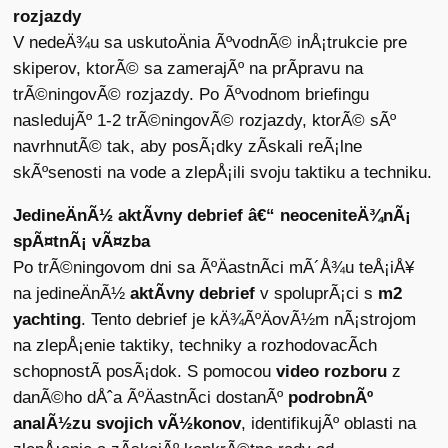
rozjazdy
V nedeÄ¾u sa uskutoÄnia ÃºvodnÃ© inÅ¡trukcie pre
skiperov, ktorÃ© sa zamerajÃº na prÃ­pravu na
trÃ©ningovÃ© rozjazdy. Po Ãºvodnom briefingu
nasledujÃº 1-2 trÃ©ningovÃ© rozjazdy, ktorÃ© sÃº
navrhnutÃ© tak, aby posÃ¡dky zÃ­skali reÃ¡lne
skÃºsenosti na vode a zlepÅ¡ili svoju taktiku a techniku.
JedineÄnÃ½ aktÃ­vny debrief â€“ neoceniteÄ¾nÃ¡
spÃ¤tnÃ¡ vÃ¤zba
Po trÃ©ningovom dni sa ÃºÄastnÃ­ci mÃ´Å¾u teÅ¡iÅ¥
na jedineÄnÃ½
aktÃ­vny debrief
v spoluprÃ¡ci s
m2
yachting
. Tento debrief je kÄ¾ÃºÄovÃ½m nÃ¡strojom
na zlepÅ¡enie taktiky, techniky a rozhodovacÃ­ch
schopnostÃ­ posÃ¡dok. S pomocou
video rozboru
z
danÃ©ho dÅˆa ÃºÄastnÃ­ci dostanÃº
podrobnÃº
analÃ½zu svojich vÃ½konov
, identifikujÃº oblasti na