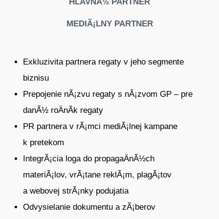
HLAVNÃ½ PARTNER
MEDIÃ¡LNY PARTNER
Exkluzivita partnera regaty v jeho segmente
biznisu
Prepojenie nÃ¡zvu regaty s
nÃ¡zvom GP – pre
danÃ½ roÄnÃ­k regaty
PR partnera v
rÃ¡mci mediÃ¡lnej
kampane
k
pretekom
IntegrÃ¡cia
loga do
propagaÄnÃ½ch
materiÃ¡lov, vrÃ¡tane reklÃ¡m, plagÃ¡tov
a
webovej strÃ¡nky podujatia
Odvysielanie dokumentu a zÃ¡berov