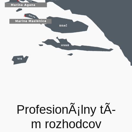
ProfesionÃ¡lny tÃ­
m
rozhodcov