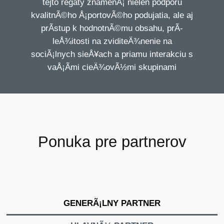
tejto regaty znamenÃ¡ nielen podporu
kvalitnÃ©ho Å¡portovÃ©ho podujatia, ale aj
prÃ­stup k hodnotnÃ©mu obsahu, prÃ­
leÅ¾itosti na zviditeÄ¾nenie na
sociÃ¡lnych sieÅ¥ach a priamu interakciu s
vaÅ¡Ã­mi cieÄ¾ovÃ½mi skupinami
Ponuka pre
partnerov
GENERÃ¡LNY PARTNER