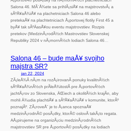
Å¡portovÃ© posÃ¡dky na nÃ¡mornÃ½ch plachetniciach
Salona 46. MÃ´Å¾ete sa prihlÃ¡siÅ¥ na majstrovstvÃ¡ a
sÃºÅ¥aÅ¾iÅ¥ na plachetniciach Salona 46 alebo
pretekaÅ¥ na plachtetniciach Å¡portovej flotily First 45 a
byÅ¥ tak sÃºÄasÅ¥ou eventu majstrovstiev. Rozpis
pretekov (MedzinÃ¡rodÃ½ch Mastrovstiev Slovenskej
Republiky 2024 v nÃ¡mornÃ½ch lodiach Salona 46…
Salona 46 – bude maÅ¥ svojho
majstra SR?
jan 22, 2024
ZÃ¡leÅ¾Ã­ nÃ¡m na rozÅ¡irovanÃ­ ponuky kvalitnÃ½ch
sÃºÅ¥aÅ¾nÃ½ch prÃ­leÅ¾itostÃ­ pre Å¡portovÃ½ch
jachtÃ¡rov zo Slovenska, ÄŒiech a okolitÃ½ch krajÃ­n, aby
mohli Ä¾udia plachtiÅ¥ a sÃºÅ¥aÅ¾iÅ¥ v komunite, ktorÃº
poznajÃº. ZÃ¡roveÅˆ je to Å¡anca spoznaÅ¥
medzinÃ¡rodnÃ© posÃ¡dky, ktorÃ© oslovÃ­ takÃ¡to regata.
AÅ¡pirujeme na organizÃ¡ciu medzinÃ¡rodnÃ½ch
majstrovstiev SR pre Å¡portovÃ© posÃ¡dky na lodiach