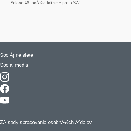
Salona 46, poÅ¾iadali sme preto SZJ…
SociÃ¡lne siete
Social media
ZÃ¡sady spracovania osobnÃ½ch Ãºdajov