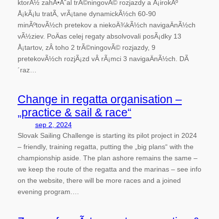
ktorÃ½ zahÅ•Åˆal trÃ©ningovÃ© rozjazdy a Å¡irokÃº
Å¡kÃ¡lu tratÃ­, vrÃ¡tane dynamickÃ½ch 60-90
minÃºtovÃ½ch pretekov a niekoÄ¾kÃ½ch navigaÄnÃ½ch
vÃ½ziev. PoÄas celej regaty absolvovali posÃ¡dky 13
Å¡tartov, zÂ toho 2 trÃ©ningovÃ© rozjazdy, 9
pretekovÃ½ch rozjÃ¡zd vÂ rÃ¡mci 3 navigaÄnÃ½ch. DÃ
´raz…
Change in regatta organisation –
„practice & sail & race“
sep 2, 2024
Slovak Sailing Challenge is starting its pilot project in 2024
– friendly, training regatta, putting the „big plans“ with the
championship aside. The plan ashore remains the same –
we keep the route of the regatta and the marinas – see info
on the website, there will be more races and a joined
evening program.…