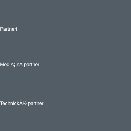
Partneri
MediÃ¡lnÃ­ partneri
TechnickÃ½
partner