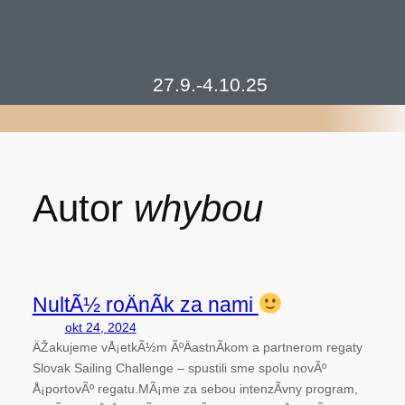
Prejsť
na
obsah
27.9.-4.10.25
Autor
whybou
NultÃ½ roÄnÃ­k za nami
okt 24, 2024
ÄŽakujeme vÅ¡etkÃ½m ÃºÄastnÃ­kom a partnerom regaty
Slovak Sailing Challenge – spustili sme spolu novÃº
Å¡portovÃº regatu.MÃ¡me za sebou intenzÃ­vny program,