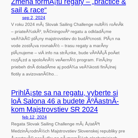
Zmena formÃ¡tu regaty – „practice &
sail & race“
sep 2, 2024
V roku 2024 mÃ¡ Slovak Sailing Challenge nultÃ½ roÄnÃ­k
– priateÄ¾skÃº, trÃ©ningovÃº regatu a odkladÃ¡me
veÄ¾kÃ© plÃ¡ny majstrovstiev do budÃºcnosti. PlÃ¡n na
vode zostÃ¡va rovnakÃ½ – trasu regaty a marÃ­ny
plÃ¡nujeme – viÄ info na strÃ¡nke, bude vÃ¤ÄÅ¡Ã­ poÄet
rozjÃ¡zd a spoloÄnÃ½ veÄernÃ½ program. FinÃ¡lny
priebeh dnÃ­ doladÃ­me aj podÄ¾a veÄ¾kosti finÃ¡lnej
flotily a avizovanÃ©ho…
PrihlÃ¡ste sa na regatu, vyberte si
loÄ Salona 46 a budete ÃºÄastnÃ­
kom Majstrovstiev SR 2024
feb 12, 2024
Regata Slovak Sailing Challenge mÃ¡ Å¡tatÃºt
MedzinÃ¡rodnÃ½ch Majstrovstiev Slovenskej republiky pre