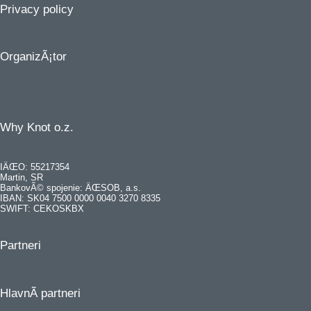
Privacy policy
OrganizÃ¡tor
Why Knot o.z.
IÄŒO: 55217354
Martin, SR
BankovÃ© spojenie: ÄŒSOB, a.s.
IBAN: SK04 7500 0000 0040 3270 8335
SWIFT: CEKOSKBX
Partneri
HlavnÃ­ partneri